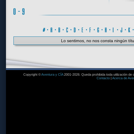
#
·
A
·
B
·
C
·
D
·
E
·
F
·
G
·
H
·
I
·
J
·
K
Lo sentimos, no nos consta ningún títu
Copyright ©
Aventura y CÍA
2001-2026. Queda prohibida toda utilización de c
Contacto
|
Acerca de Aven