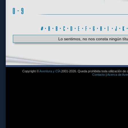
#
·
A
·
B
·
C
·
D
·
E
·
F
·
G
·
H
·
I
·
J
·
K
Lo sentimos, no nos consta ningún títu
Copyright ©
Aventura y CÍA
2001-2026. Queda prohibida toda utilización de c
Contacto
|
Acerca de Aven