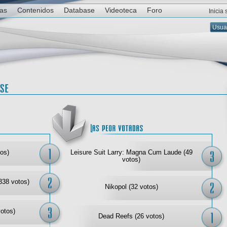
ias
Contenidos
Database
Videoteca
Foro
Inicia
Las mejor votadas
Las
os)
Leisure Suit Larry: Magna Cum Laude (49
votos)
338 votos)
Nikopol (32 votos)
votos)
Dead Reefs (26 votos)