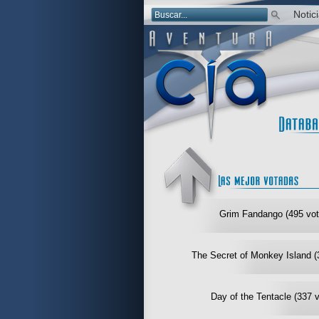
Notic
Grim Fandango (495 vot
The Secret of Monkey Island (
Day of the Tentacle (337 