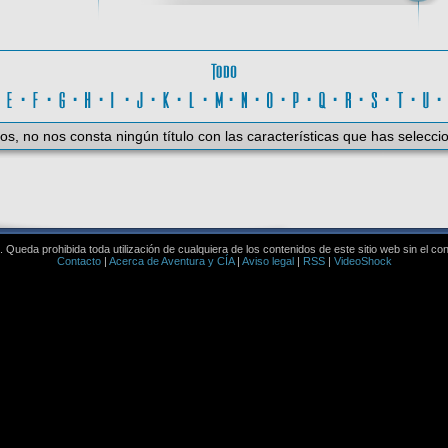
Todo
D
·
E
·
F
·
G
·
H
·
I
·
J
·
K
·
L
·
M
·
N
·
O
·
P
·
Q
·
R
·
S
·
T
·
U
os, no nos consta ningún título con las características que has selecci
Queda prohibida toda utilización de cualquiera de los contenidos de este sitio web sin el co
Contacto
|
Acerca de Aventura y CÍA
|
Aviso legal
|
RSS
|
VideoShock