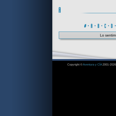
#
·
A
·
B
·
C
·
Lo sentim
Copyright ©
Aventura y CÍA
2001-2026. 