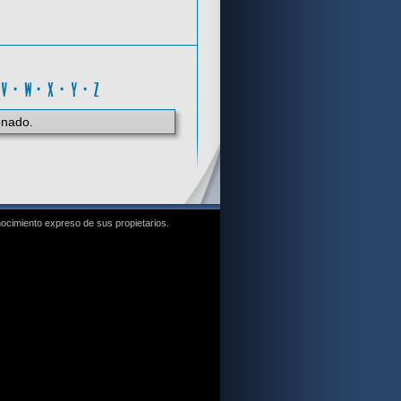
A
·
V
·
W
·
X
·
Y
·
Z
onado.
nocimiento expreso de sus propietarios.