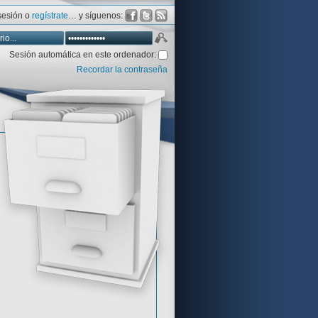
 sesión o
regístrate
… y síguenos:
Sesión automática en este ordenador:
Recordar la contraseña
Database
Aventura y CÍA
Aventuras gráficas al detalle
 peor votadas