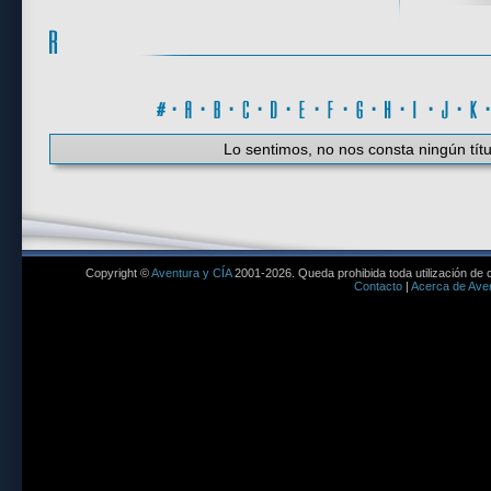
#
·
A
·
B
·
C
·
D
·
E
·
F
·
G
·
H
·
I
·
J
·
K
Lo sentimos, no nos consta ningún títu
Copyright ©
Aventura y CÍA
2001-2026. Queda prohibida toda utilización de c
Contacto
|
Acerca de Aven