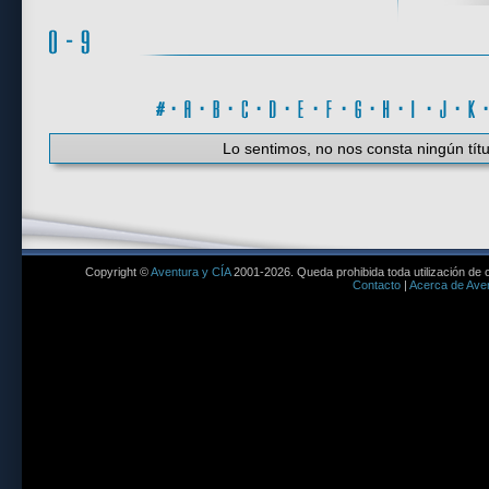
#
·
A
·
B
·
C
·
D
·
E
·
F
·
G
·
H
·
I
·
J
·
K
Lo sentimos, no nos consta ningún títu
Copyright ©
Aventura y CÍA
2001-2026. Queda prohibida toda utilización de c
Contacto
|
Acerca de Aven