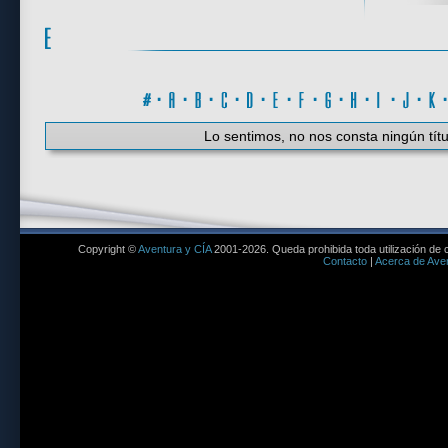
#
·
A
·
B
·
C
·
D
·
E
·
F
·
G
·
H
·
I
·
J
·
K
Lo sentimos, no nos consta ningún títu
Copyright ©
Aventura y CÍA
2001-2026. Queda prohibida toda utilización de c
Contacto
|
Acerca de Aven