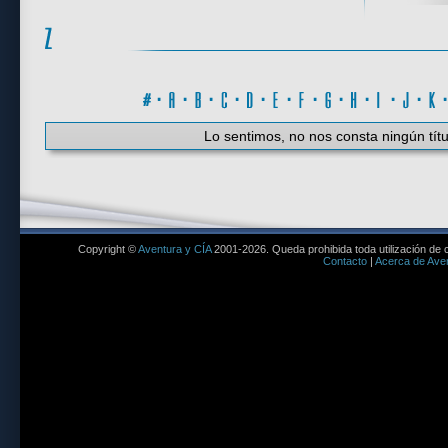
#
·
A
·
B
·
C
·
D
·
E
·
F
·
G
·
H
·
I
·
J
·
K
Lo sentimos, no nos consta ningún títu
Copyright ©
Aventura y CÍA
2001-2026. Queda prohibida toda utilización de c
Contacto
|
Acerca de Aven