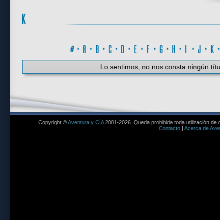
#
·
A
·
B
·
C
·
D
·
E
·
F
·
G
·
H
·
I
·
J
·
K
Lo sentimos, no nos consta ningún títu
Copyright ©
Aventura y CÍA
2001-2026. Queda prohibida toda utilización de c
Contacto
|
Acerca de Aven