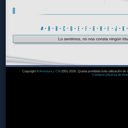
#
·
A
·
B
·
C
·
D
·
E
·
F
·
G
·
H
·
I
·
J
·
K
Lo sentimos, no nos consta ningún títu
Copyright ©
Aventura y CÍA
2001-2026. Queda prohibida toda utilización de c
Contacto
|
Acerca de Aven