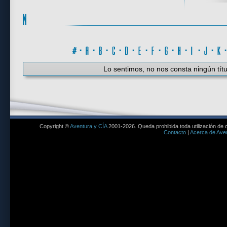
#
·
A
·
B
·
C
·
D
·
E
·
F
·
G
·
H
·
I
·
J
·
K
Lo sentimos, no nos consta ningún títu
Copyright ©
Aventura y CÍA
2001-2026. Queda prohibida toda utilización de c
Contacto
|
Acerca de Aven