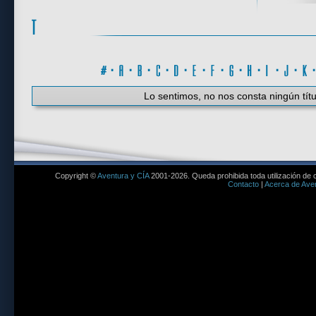
#
·
A
·
B
·
C
·
D
·
E
·
F
·
G
·
H
·
I
·
J
·
K
Lo sentimos, no nos consta ningún títu
Copyright ©
Aventura y CÍA
2001-2026. Queda prohibida toda utilización de c
Contacto
|
Acerca de Aven