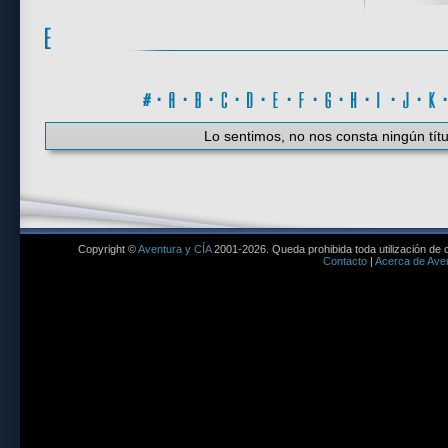
#
·
A
·
B
·
C
·
D
·
E
·
F
·
G
·
H
·
I
·
J
·
K
Lo sentimos, no nos consta ningún títu
Copyright ©
Aventura y CÍA
2001-2026. Queda prohibida toda utilización de c
Contacto
|
Acerca de Aven