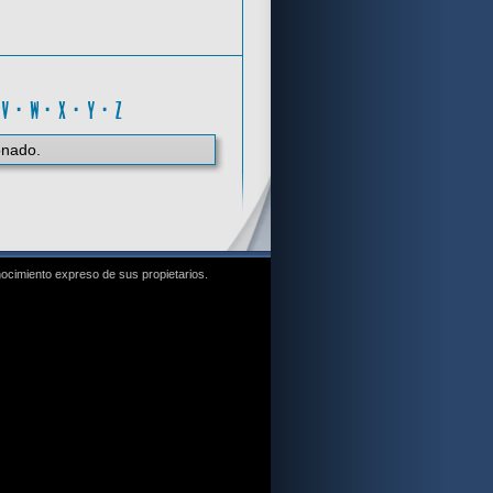
O
·
V
·
W
·
X
·
Y
·
Z
onado.
nocimiento expreso de sus propietarios.