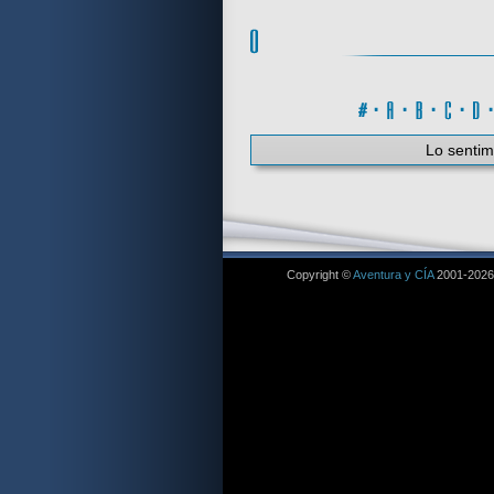
#
·
A
·
B
·
C
·
Lo sentim
Copyright ©
Aventura y CÍA
2001-2026. 