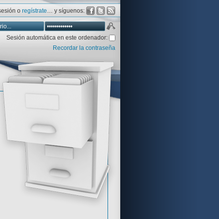
 sesión o
regístrate
… y síguenos:
Sesión automática en este ordenador:
Recordar la contraseña
Database
Aventura y CÍA
Aventuras gráficas al detalle
 peor votadas