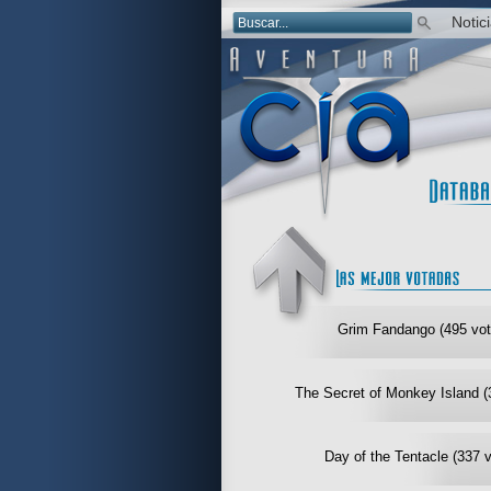
Notic
Grim Fandango (495 vot
The Secret of Monkey Island (
Day of the Tentacle (337 