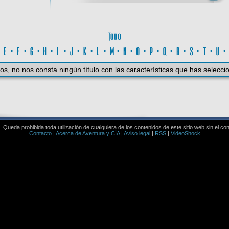
Todo
D
·
E
·
F
·
G
·
H
·
I
·
J
·
K
·
L
·
M
·
N
·
O
·
P
·
Q
·
R
·
S
·
T
·
U
os, no nos consta ningún título con las características que has selecci
Queda prohibida toda utilización de cualquiera de los contenidos de este sitio web sin el co
Contacto
|
Acerca de Aventura y CÍA
|
Aviso legal
|
RSS
|
VideoShock