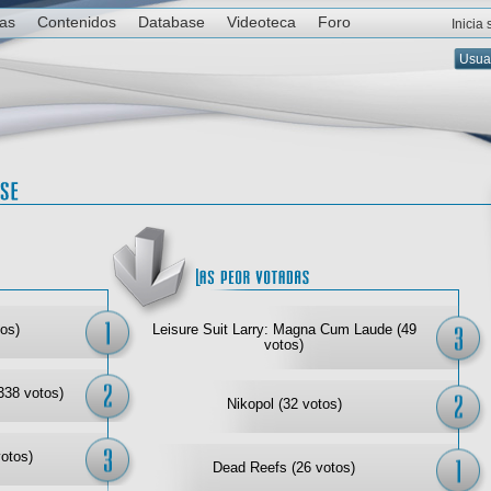
ias
Contenidos
Database
Videoteca
Foro
Inicia
Las mejor votadas
Las
os)
Leisure Suit Larry: Magna Cum Laude (49
votos)
338 votos)
Nikopol (32 votos)
votos)
Dead Reefs (26 votos)