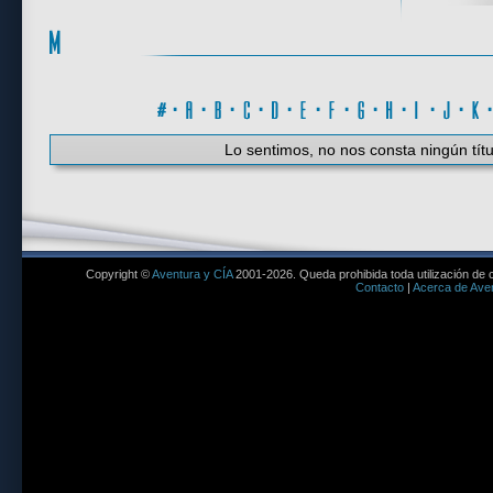
#
·
A
·
B
·
C
·
D
·
E
·
F
·
G
·
H
·
I
·
J
·
K
Lo sentimos, no nos consta ningún títu
Copyright ©
Aventura y CÍA
2001-2026. Queda prohibida toda utilización de c
Contacto
|
Acerca de Aven