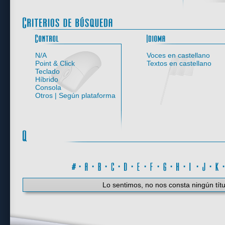
Control
N/A
Voces en castellano
Point & Click
Textos en castellano
Teclado
Híbrido
Consola
Otros | Según plataforma
#
·
A
·
B
·
C
·
D
·
E
·
F
·
G
·
H
·
I
·
J
·
K
Lo sentimos, no nos consta ningún títu