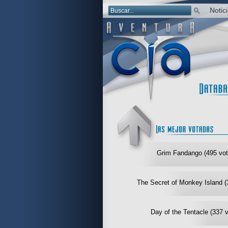
Notic
Grim Fandango (495 vot
The Secret of Monkey Island (
Day of the Tentacle (337 