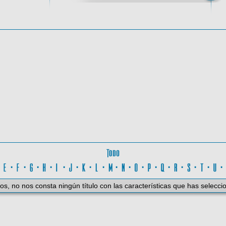
oma
Todo
D
·
E
·
F
·
G
·
H
·
I
·
J
·
K
·
L
·
M
·
N
·
O
·
P
·
Q
·
R
·
S
·
T
·
U
os, no nos consta ningún título con las características que has selecci