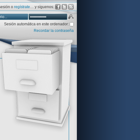
 sesión o
regístrate
… y síguenos:
Sesión automática en este ordenador:
Recordar la contraseña
Database
Aventura y CÍA
Aventuras gráficas al detalle
 peor votadas