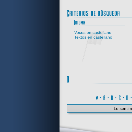
Idi
Voces en castellano
Textos en castellano
#
·
A
·
B
·
C
·
Lo sentim