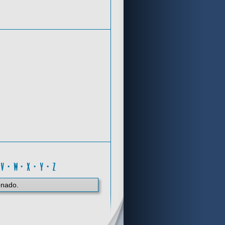
Criterios de búsqueda
O
·
V
·
W
·
X
·
Y
·
Z
onado.