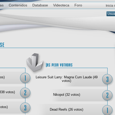
ias
Contenidos
Database
Videoteca
Foro
Inicia
Las mejor votadas
Las
os)
Leisure Suit Larry: Magna Cum Laude (49
votos)
338 votos)
Nikopol (32 votos)
votos)
Dead Reefs (26 votos)