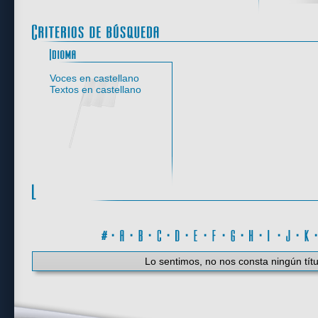
Idioma
Voces en castellano
Textos en castellano
#
·
A
·
B
·
C
·
D
·
E
·
F
·
G
·
H
·
I
·
J
·
K
Lo sentimos, no nos consta ningún títu