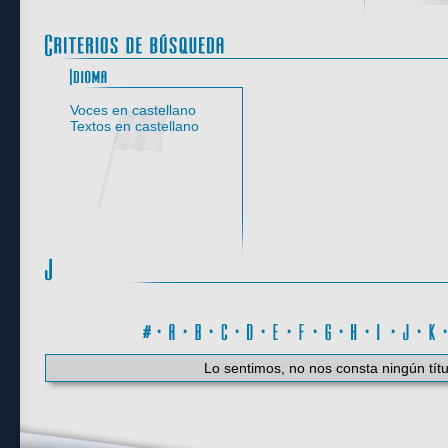
Idioma
Voces en castellano
Textos en castellano
#
·
A
·
B
·
C
·
D
·
E
·
F
·
G
·
H
·
I
·
J
·
K
Lo sentimos, no nos consta ningún títu