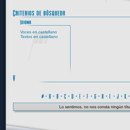
Idioma
Voces en castellano
Textos en castellano
#
·
A
·
B
·
C
·
D
·
E
·
F
·
G
·
H
·
I
·
J
·
K
Lo sentimos, no nos consta ningún títu