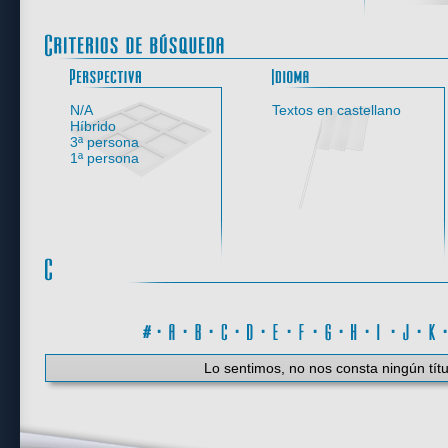
Perspectiva
N/A
Textos en castellano
Híbrido
3ª persona
1ª persona
#
·
A
·
B
·
C
·
D
·
E
·
F
·
G
·
H
·
I
·
J
·
K
Lo sentimos, no nos consta ningún títu