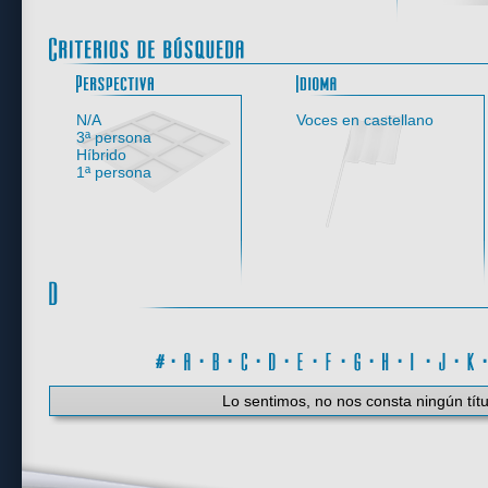
Perspectiva
N/A
Voces en castellano
3ª persona
Híbrido
1ª persona
#
·
A
·
B
·
C
·
D
·
E
·
F
·
G
·
H
·
I
·
J
·
K
Lo sentimos, no nos consta ningún títu