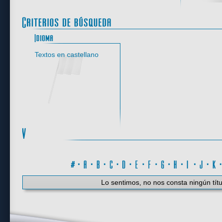
Idioma
Textos en castellano
#
·
A
·
B
·
C
·
D
·
E
·
F
·
G
·
H
·
I
·
J
·
K
Lo sentimos, no nos consta ningún títu