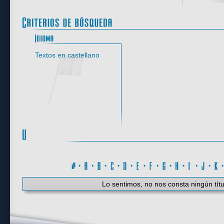
Idioma
Textos en castellano
#
·
A
·
B
·
C
·
D
·
E
·
F
·
G
·
H
·
I
·
J
·
K
Lo sentimos, no nos consta ningún títu