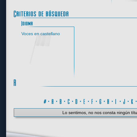
Idioma
Voces en castellano
#
·
A
·
B
·
C
·
D
·
E
·
F
·
G
·
H
·
I
·
J
·
K
Lo sentimos, no nos consta ningún títu