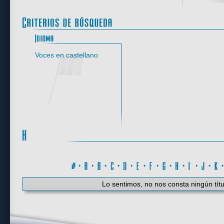
Idioma
Voces en castellano
#
·
A
·
B
·
C
·
D
·
E
·
F
·
G
·
H
·
I
·
J
·
K
Lo sentimos, no nos consta ningún títu