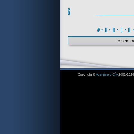
#
·
A
·
B
·
C
·
Lo sentim
Copyright ©
Aventura y CÍA
2001-2026. 