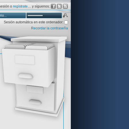
 sesión o
regístrate
… y síguenos:
Sesión automática en este ordenador:
Recordar la contraseña
Database
Aventura y CÍA
Aventuras gráficas al detalle
 peor votadas