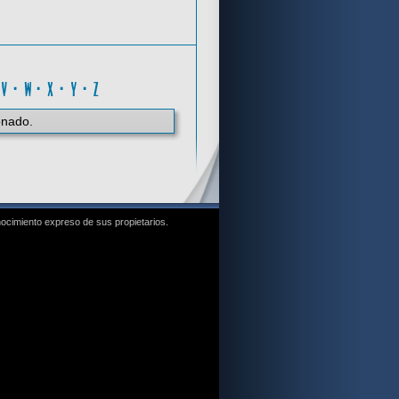
G
·
V
·
W
·
X
·
Y
·
Z
onado.
nocimiento expreso de sus propietarios.