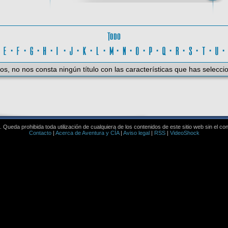
Todo
D
·
E
·
F
·
G
·
H
·
I
·
J
·
K
·
L
·
M
·
N
·
O
·
P
·
Q
·
R
·
S
·
T
·
U
os, no nos consta ningún título con las características que has selecci
Queda prohibida toda utilización de cualquiera de los contenidos de este sitio web sin el co
Contacto
|
Acerca de Aventura y CÍA
|
Aviso legal
|
RSS
|
VideoShock