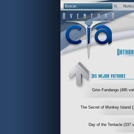
Notic
Grim Fandango (495 vot
The Secret of Monkey Island (
Day of the Tentacle (337 