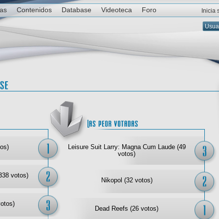
ias
Contenidos
Database
Videoteca
Foro
Inicia
Las mejor votadas
Las
os)
Leisure Suit Larry: Magna Cum Laude (49
votos)
338 votos)
Nikopol (32 votos)
votos)
Dead Reefs (26 votos)