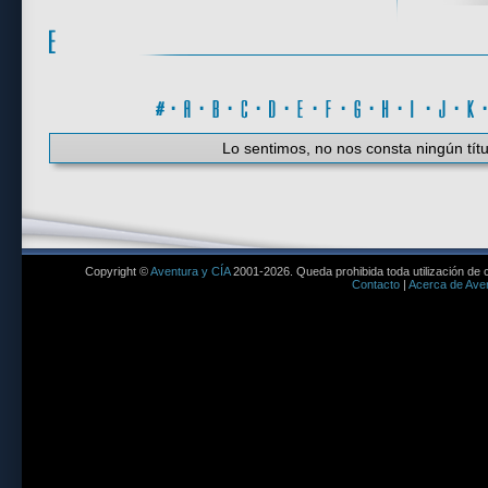
#
·
A
·
B
·
C
·
D
·
E
·
F
·
G
·
H
·
I
·
J
·
K
Lo sentimos, no nos consta ningún títu
Copyright ©
Aventura y CÍA
2001-2026. Queda prohibida toda utilización de c
Contacto
|
Acerca de Aven