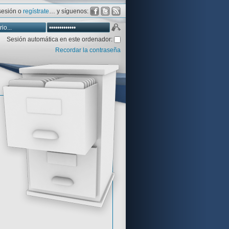
 sesión o
regístrate
… y síguenos:
Sesión automática en este ordenador:
Recordar la contraseña
Database
Aventura y CÍA
Aventuras gráficas al detalle
 peor votadas