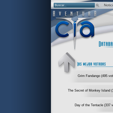
Notic
Grim Fandango (495 vot
The Secret of Monkey Island (
Day of the Tentacle (337 