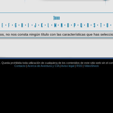
Todo
D
·
E
·
F
·
G
·
H
·
I
·
J
·
K
·
L
·
M
·
N
·
O
·
P
·
Q
·
R
·
S
·
T
·
U
os, no nos consta ningún título con las características que has selecci
Queda prohibida toda utilización de cualquiera de los contenidos de este sitio web sin el co
Contacto
|
Acerca de Aventura y CÍA
|
Aviso legal
|
RSS
|
VideoShock