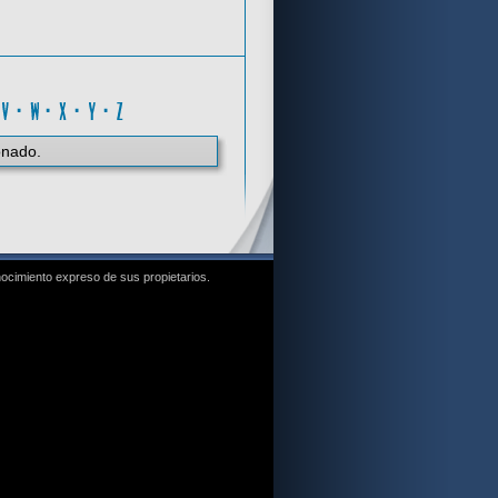
C
·
V
·
W
·
X
·
Y
·
Z
onado.
nocimiento expreso de sus propietarios.