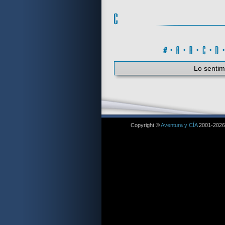
#
·
A
·
B
·
C
·
Lo sentim
Copyright ©
Aventura y CÍA
2001-2026. 