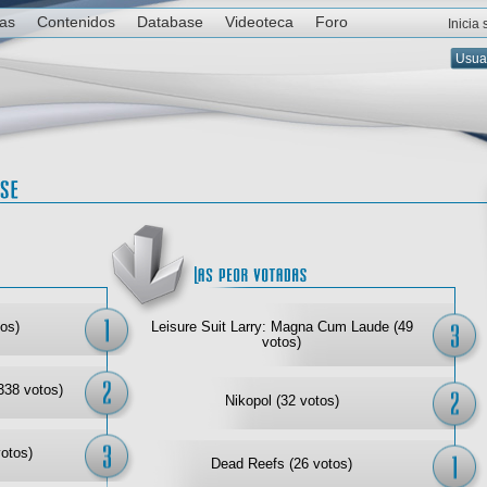
ias
Contenidos
Database
Videoteca
Foro
Inicia
Las mejor votadas
Las
os)
Leisure Suit Larry: Magna Cum Laude (49
votos)
338 votos)
Nikopol (32 votos)
votos)
Dead Reefs (26 votos)