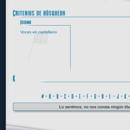
Idioma
Voces en castellano
#
·
A
·
B
·
C
·
D
·
E
·
F
·
G
·
H
·
I
·
J
·
K
Lo sentimos, no nos consta ningún títu