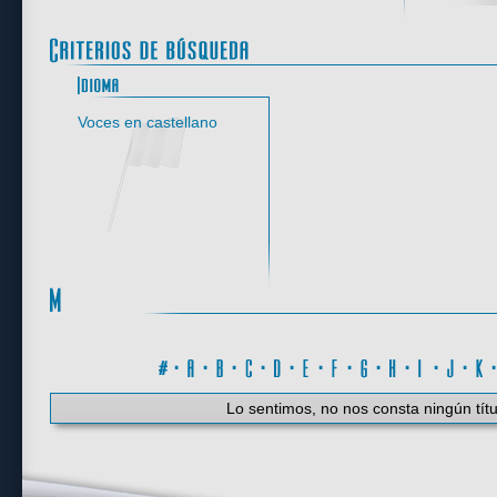
Idioma
Voces en castellano
#
·
A
·
B
·
C
·
D
·
E
·
F
·
G
·
H
·
I
·
J
·
K
Lo sentimos, no nos consta ningún títu