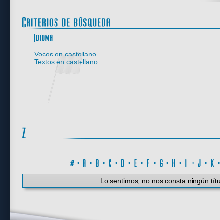
Idioma
Voces en castellano
Textos en castellano
#
·
A
·
B
·
C
·
D
·
E
·
F
·
G
·
H
·
I
·
J
·
K
Lo sentimos, no nos consta ningún títu