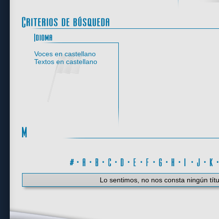
Idioma
Voces en castellano
Textos en castellano
#
·
A
·
B
·
C
·
D
·
E
·
F
·
G
·
H
·
I
·
J
·
K
Lo sentimos, no nos consta ningún títu