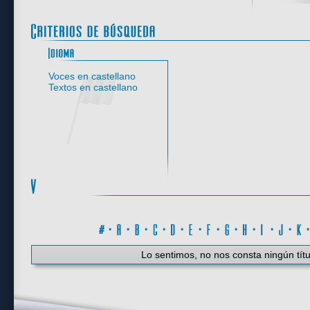
Idioma
Voces en castellano
Textos en castellano
#
·
A
·
B
·
C
·
D
·
E
·
F
·
G
·
H
·
I
·
J
·
K
Lo sentimos, no nos consta ningún títu