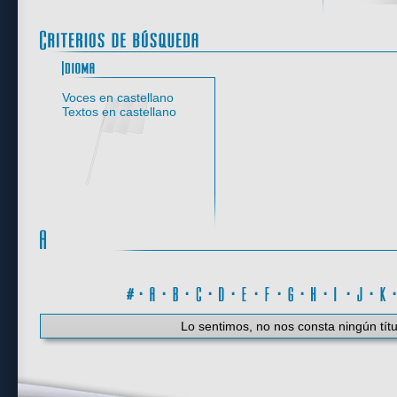
Idioma
Voces en castellano
Textos en castellano
#
·
A
·
B
·
C
·
D
·
E
·
F
·
G
·
H
·
I
·
J
·
K
Lo sentimos, no nos consta ningún títu