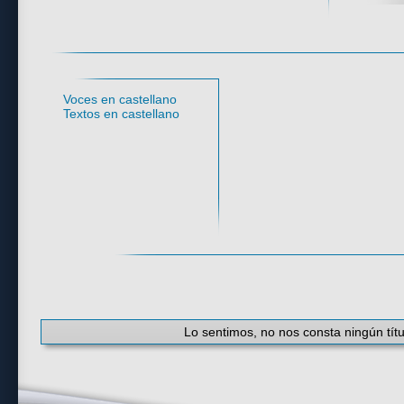
Idioma
Voces en castellano
Textos en castellano
#
·
A
·
B
·
C
·
D
·
E
·
F
·
G
·
H
·
I
·
J
·
K
Lo sentimos, no nos consta ningún títu