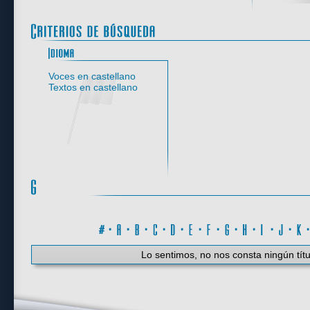
Idioma
Voces en castellano
Textos en castellano
#
·
A
·
B
·
C
·
D
·
E
·
F
·
G
·
H
·
I
·
J
·
K
Lo sentimos, no nos consta ningún títu