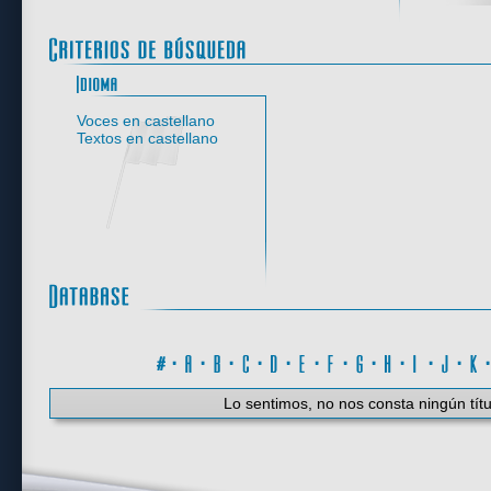
Idioma
Voces en castellano
Textos en castellano
#
·
A
·
B
·
C
·
D
·
E
·
F
·
G
·
H
·
I
·
J
·
K
Lo sentimos, no nos consta ningún títu