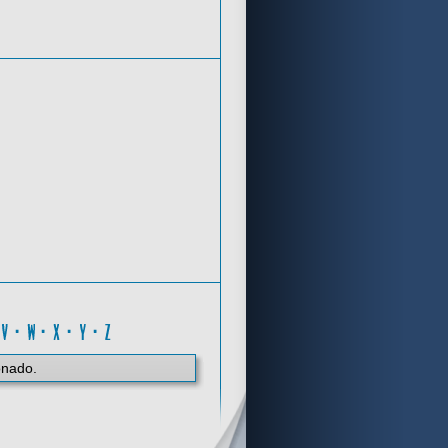
Criterios de búsqueda
Q
·
V
·
W
·
X
·
Y
·
Z
onado.