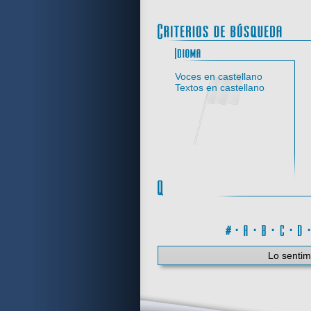
Idi
Voces en castellano
Textos en castellano
#
·
A
·
B
·
C
·
Lo sentim