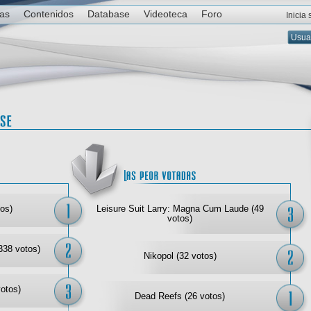
ias
Contenidos
Database
Videoteca
Foro
Inicia
Las mejor votadas
Las
os)
Leisure Suit Larry: Magna Cum Laude (49
votos)
338 votos)
Nikopol (32 votos)
votos)
Dead Reefs (26 votos)