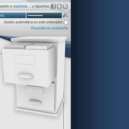
 sesión o
regístrate
… y síguenos:
Sesión automática en este ordenador:
Recordar la contraseña
Database
Aventura y CÍA
Aventuras gráficas al detalle
 peor votadas