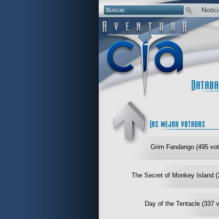
Notic
Grim Fandango (495 vot
The Secret of Monkey Island (
Day of the Tentacle (337 