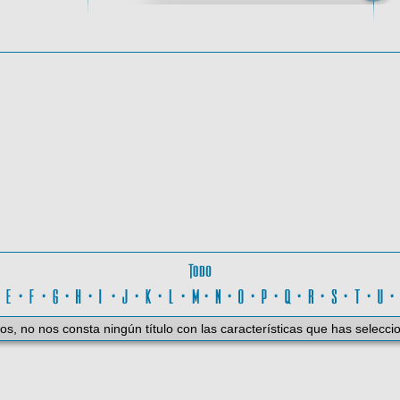
oma
Todo
D
·
E
·
F
·
G
·
H
·
I
·
J
·
K
·
L
·
M
·
N
·
O
·
P
·
Q
·
R
·
S
·
T
·
U
os, no nos consta ningún título con las características que has selecci