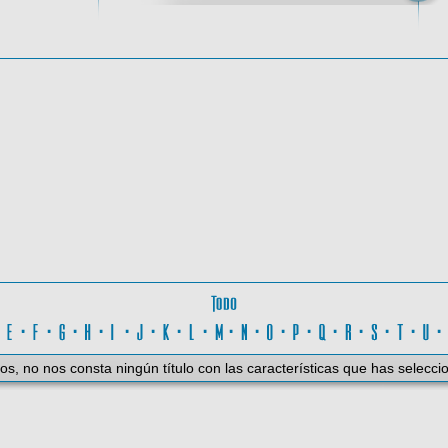
oma
Todo
D
·
E
·
F
·
G
·
H
·
I
·
J
·
K
·
L
·
M
·
N
·
O
·
P
·
Q
·
R
·
S
·
T
·
U
os, no nos consta ningún título con las características que has selecci