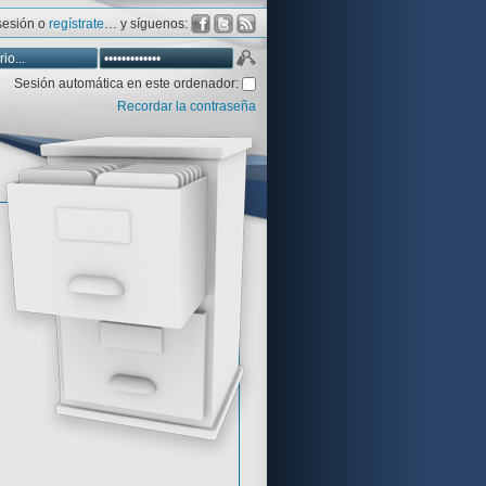
 sesión o
regístrate
… y síguenos:
Sesión automática en este ordenador:
Recordar la contraseña
Database
Aventura y CÍA
Aventuras gráficas al detalle
 peor votadas