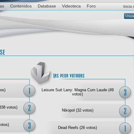
ias
Contenidos
Database
Videoteca
Foro
Inicia
Las mejor votadas
Las
os)
Leisure Suit Larry: Magna Cum Laude (49
votos)
338 votos)
Nikopol (32 votos)
votos)
Dead Reefs (26 votos)