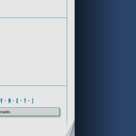
Criterios de búsqueda
P
·
V
·
W
·
X
·
Y
·
Z
onado.