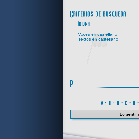
Idi
Voces en castellano
Textos en castellano
#
·
A
·
B
·
C
·
Lo sentim