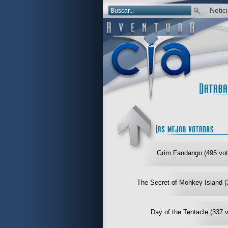
Notic
Grim Fandango (495 vot
The Secret of Monkey Island (
Day of the Tentacle (337 