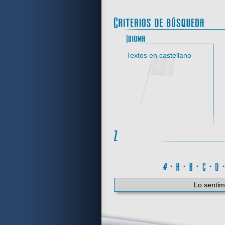
Idi
Textos en castellano
#
·
A
·
B
·
C
·
Lo sentim