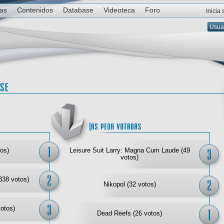
ias
Contenidos
Database
Videoteca
Foro
Inicia
Las mejor votadas
Las
os)
Leisure Suit Larry: Magna Cum Laude (49
votos)
338 votos)
Nikopol (32 votos)
votos)
Dead Reefs (26 votos)