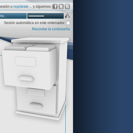
 sesión o
regístrate
… y síguenos:
Sesión automática en este ordenador:
Recordar la contraseña
Database
Aventura y CÍA
Aventuras gráficas al detalle
 peor votadas