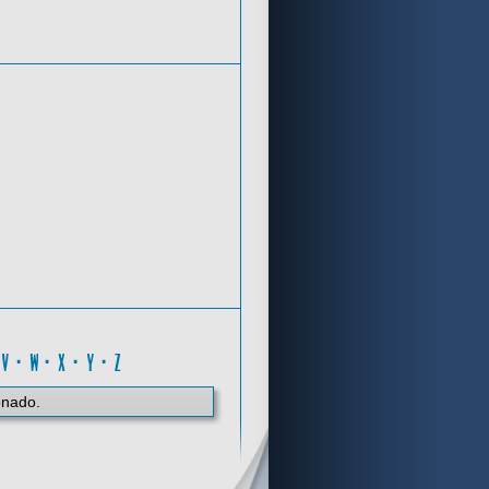
Criterios de búsqueda
Z
·
V
·
W
·
X
·
Y
·
Z
onado.