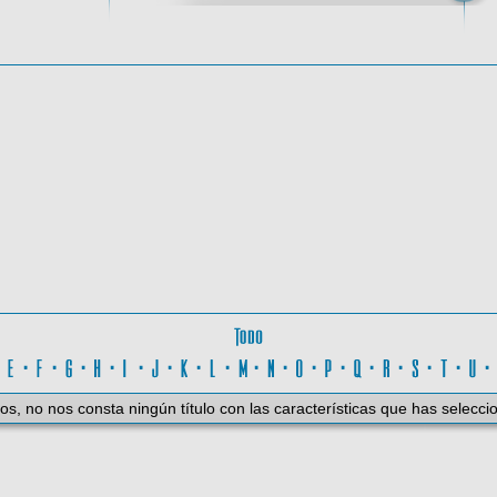
oma
Todo
D
·
E
·
F
·
G
·
H
·
I
·
J
·
K
·
L
·
M
·
N
·
O
·
P
·
Q
·
R
·
S
·
T
·
U
os, no nos consta ningún título con las características que has selecci