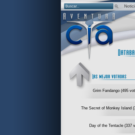
Notic
Grim Fandango (495 vot
The Secret of Monkey Island (
Day of the Tentacle (337 