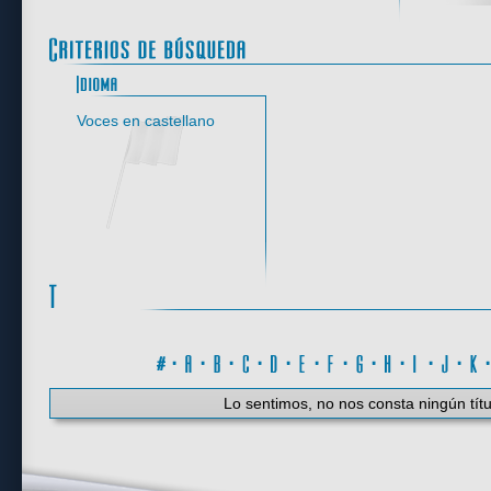
Idioma
Voces en castellano
#
·
A
·
B
·
C
·
D
·
E
·
F
·
G
·
H
·
I
·
J
·
K
Lo sentimos, no nos consta ningún títu