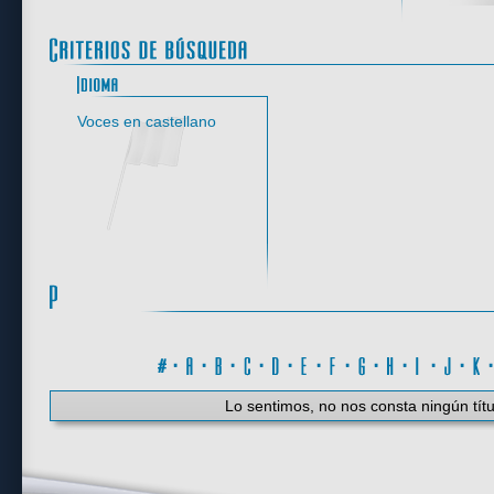
Idioma
Voces en castellano
#
·
A
·
B
·
C
·
D
·
E
·
F
·
G
·
H
·
I
·
J
·
K
Lo sentimos, no nos consta ningún títu