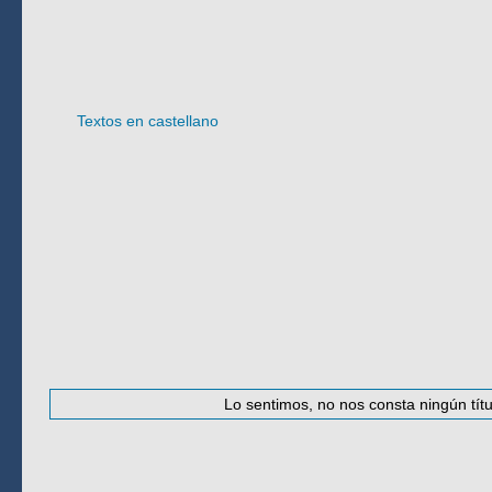
Idioma
Textos en castellano
#
·
A
·
B
·
C
·
D
·
E
·
F
·
G
·
H
·
I
·
J
·
K
Lo sentimos, no nos consta ningún títu