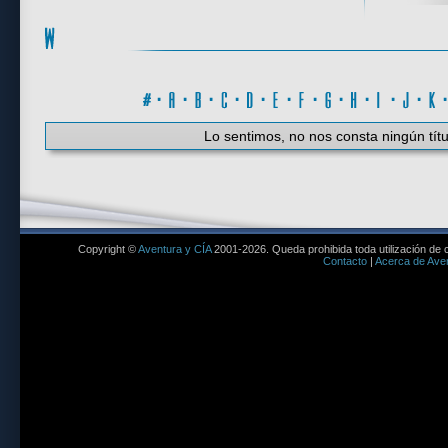
#
·
A
·
B
·
C
·
D
·
E
·
F
·
G
·
H
·
I
·
J
·
K
Lo sentimos, no nos consta ningún títu
Copyright ©
Aventura y CÍA
2001-2026. Queda prohibida toda utilización de c
Contacto
|
Acerca de Aven