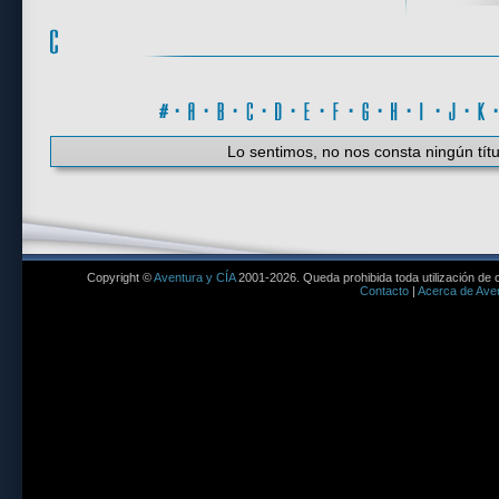
#
·
A
·
B
·
C
·
D
·
E
·
F
·
G
·
H
·
I
·
J
·
K
Lo sentimos, no nos consta ningún títu
Copyright ©
Aventura y CÍA
2001-2026. Queda prohibida toda utilización de c
Contacto
|
Acerca de Aven