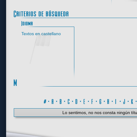
Idioma
Textos en castellano
#
·
A
·
B
·
C
·
D
·
E
·
F
·
G
·
H
·
I
·
J
·
K
Lo sentimos, no nos consta ningún títu