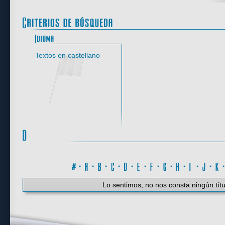
Idioma
Textos en castellano
#
·
A
·
B
·
C
·
D
·
E
·
F
·
G
·
H
·
I
·
J
·
K
Lo sentimos, no nos consta ningún títu