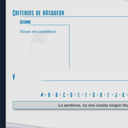
Idioma
Voces en castellano
#
·
A
·
B
·
C
·
D
·
E
·
F
·
G
·
H
·
I
·
J
·
K
Lo sentimos, no nos consta ningún títu