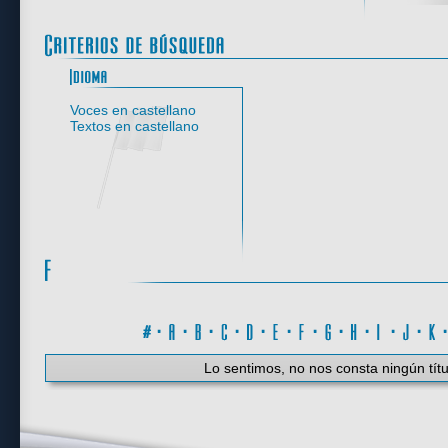
Idioma
Voces en castellano
Textos en castellano
#
·
A
·
B
·
C
·
D
·
E
·
F
·
G
·
H
·
I
·
J
·
K
Lo sentimos, no nos consta ningún títu