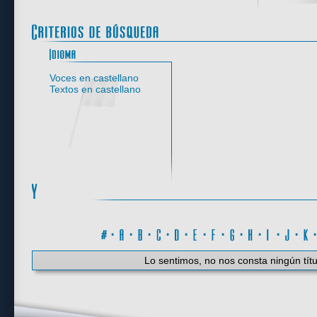
Idioma
Voces en castellano
Textos en castellano
#
·
A
·
B
·
C
·
D
·
E
·
F
·
G
·
H
·
I
·
J
·
K
Lo sentimos, no nos consta ningún títu